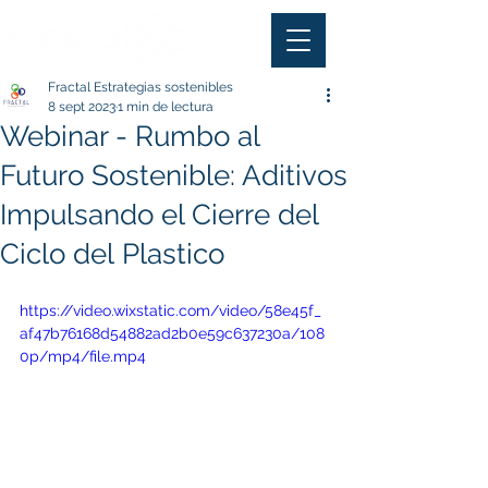
Fractal Estrategias sostenibles
8 sept 2023
1 min de lectura
Webinar - Rumbo al
Futuro Sostenible: Aditivos
Impulsando el Cierre del
Ciclo del Plastico
https://video.wixstatic.com/video/58e45f_
af47b76168d54882ad2b0e59c637230a/108
0p/mp4/file.mp4