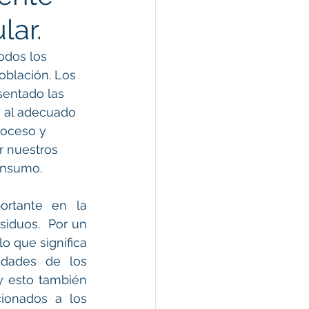
lar.
odos los 
oblación. Los 
sentado las 
o al adecuado 
roceso y 
r nuestros 
consumo.
tante en la 
iduos.  Por un 
 que significa 
idades de los 
 esto también 
ionados a los 