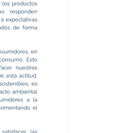
 los productos 
no responden 
 expectativas 
dos de forma 
nsumidores, en 
consumo. Esto 
acer nuestras 
 esta actitud, 
stenibles, es 
cto ambiental 
umidores a la 
avimentando el 
tisfacer las 