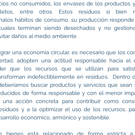
cios no consumidos, los envases de los productos y
oletos, entre otros. Estos residuos si bien 
alos hábitos de consumo, su producción responde a
uales terminan siendo desechados y no gestiona
vitar daños al medio ambiente.
lograr una economía circular, es necesario que los co
bertad, adopten una actitud responsable hacia el 
der que los recursos que se utilizan para satisf
ansforman indefectiblemente en residuos.  Dentro de
eberíamos buscar productos y servicios que sean so
oducidos de forma responsable y con el menor impa
ía una acción concreta para contribuir como cons
esiduos y a la optimizar el uso de los recursos, p
sarrollo económico, armónico y sostenible.
bienes está relacionado de forma estricta a sa