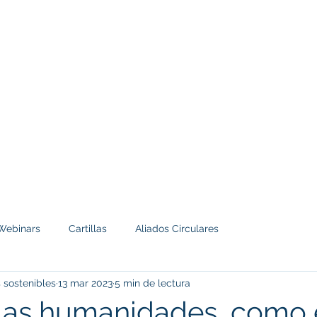
Sobre nosotros
Nuestros servicios
Conocimiento
Contact
Webinars
Cartillas
Aliados Circulares
s sostenibles
13 mar 2023
5 min de lectura
e las humanidades, como